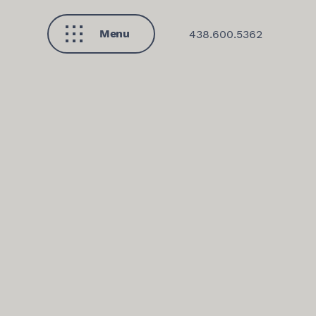
Menu
438.600.5362
Fermer