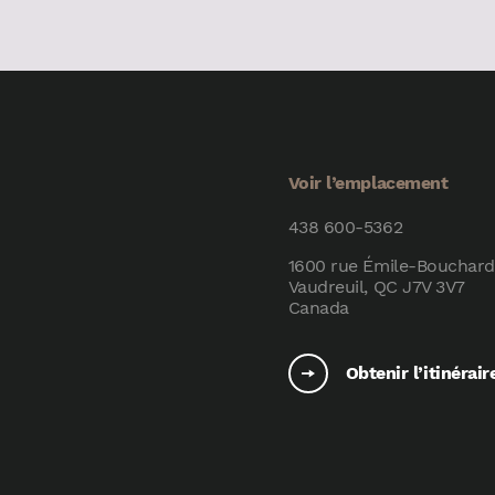
Voir l’emplacement
438 600-5362
1600 rue Émile-Bouchard
Vaudreuil, QC J7V 3V7
Canada
Obtenir l’itinérair