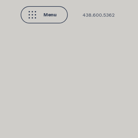
Menu
438.600.5362
Fermer