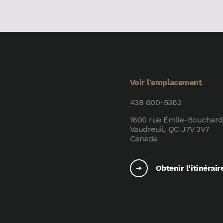
Voir l’emplacement
438 600-5362
1600 rue Émile-Bouchard
Vaudreuil, QC J7V 3V7
Canada
Obtenir l’itinérair