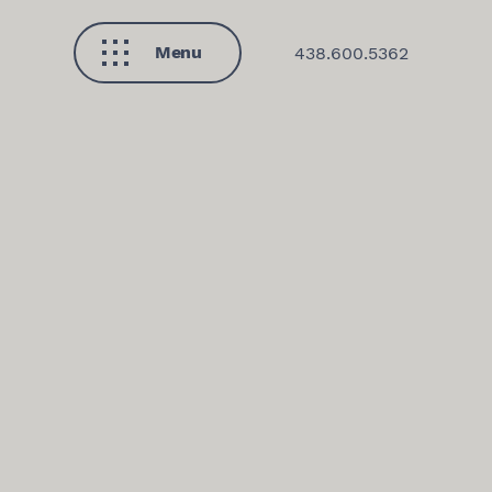
Menu
438.600.5362
Fermer