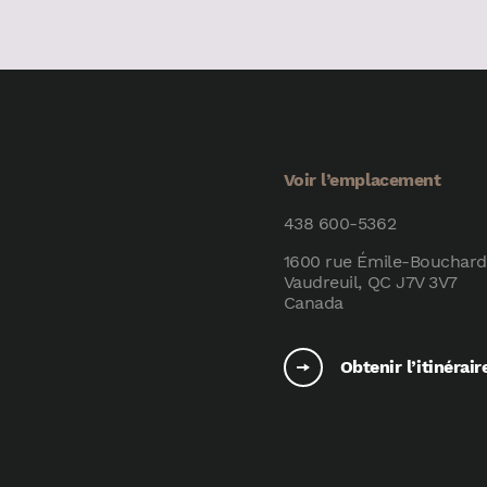
Voir l’emplacement
438 600-5362
1600 rue Émile-Bouchard
Vaudreuil, QC J7V 3V7
Canada
Obtenir l’itinérair