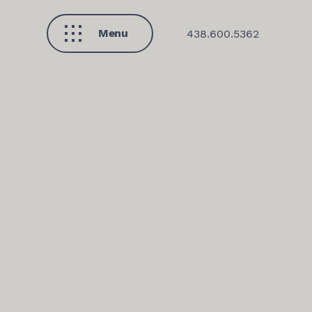
Menu
438.600.5362
Fermer