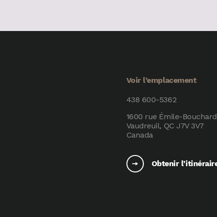
Voir l’emplacement
438 600-5362
1600 rue Émile-Bouchard
Vaudreuil, QC J7V 3V7
Canada
Obtenir l’itinérair