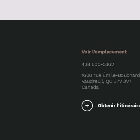
Voir l’emplacement
438 600-5362
1600 rue Émile-Bouchard
Vaudreuil, QC J7V 3V7
Canada
Obtenir l’itinérair