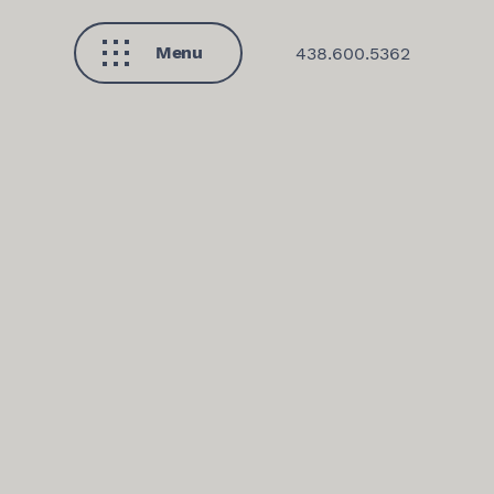
Menu
438.600.5362
Fermer