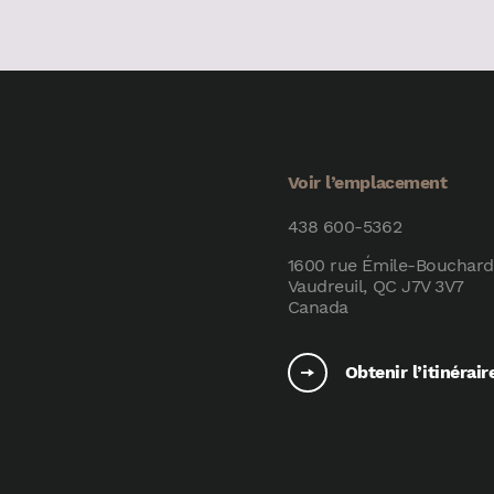
Voir l’emplacement
438 600-5362
1600 rue Émile-Bouchard
Vaudreuil, QC J7V 3V7
Canada
Obtenir l’itinérair