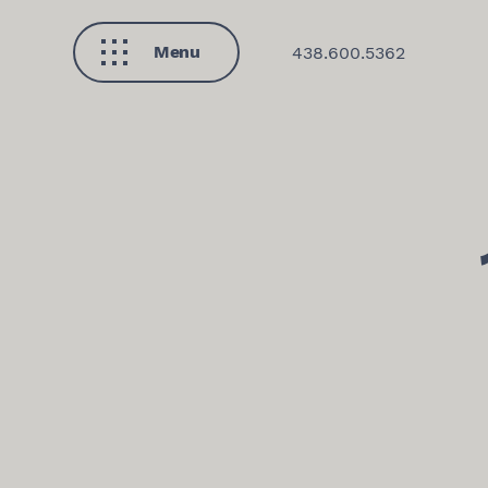
Menu
438.600.5362
Fermer