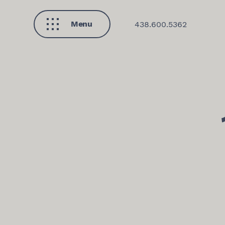
Menu
438.600.5362
Fermer