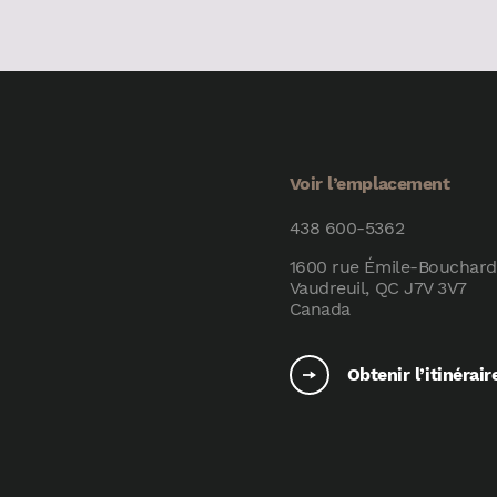
Voir l’emplacement
438 600-5362
1600 rue Émile-Bouchard
Vaudreuil, QC J7V 3V7
Canada
Obtenir l’itinérair