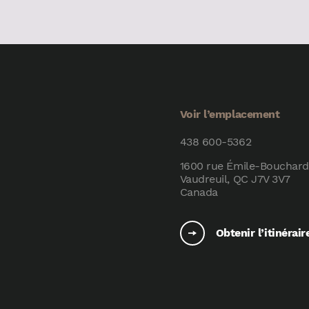
Voir l’emplacement
438 600-5362
1600 rue Émile-Bouchard
Vaudreuil, QC J7V 3V7
Canada
Obtenir l’itinérair