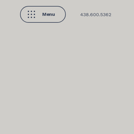
Menu
438.600.5362
Fermer