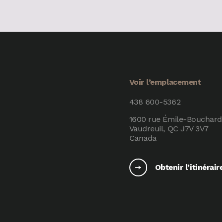
Voir l’emplacement
438 600-5362
1600 rue Émile-Bouchard
Vaudreuil, QC J7V 3V7
Canada
Obtenir l’itinérair