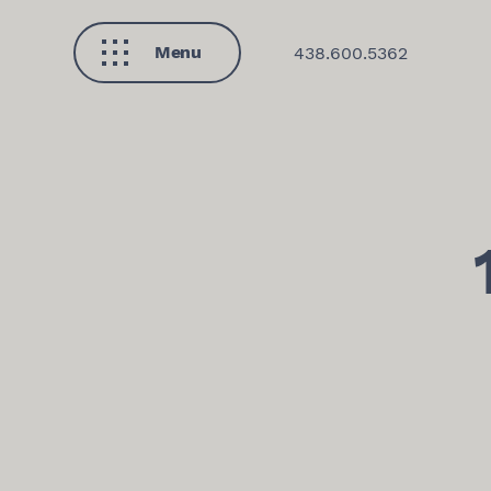
Menu
438.600.5362
Fermer