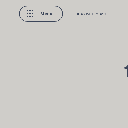
Menu
438.600.5362
Fermer