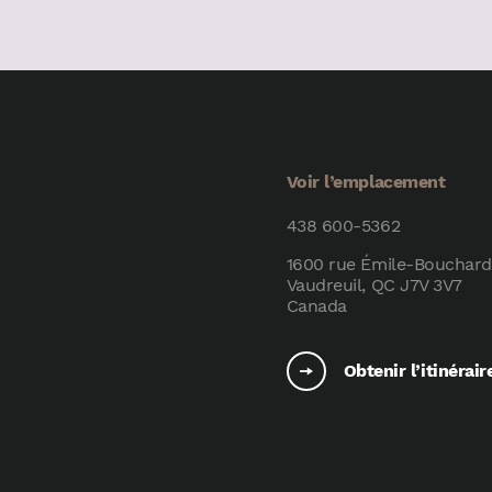
Voir l’emplacement
438 600-5362
1600 rue Émile-Bouchard
Vaudreuil, QC J7V 3V7
Canada
Obtenir l’itinérair