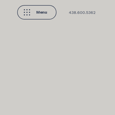
Menu
438.600.5362
Fermer