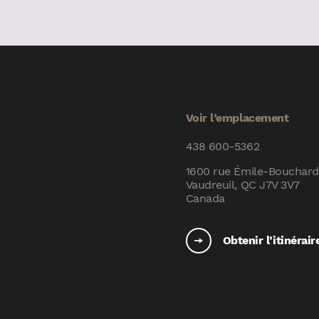
Voir l’emplacement
438 600-5362
1600 rue Émile-Bouchard
Vaudreuil, QC J7V 3V7
Canada
Obtenir l’itinérair