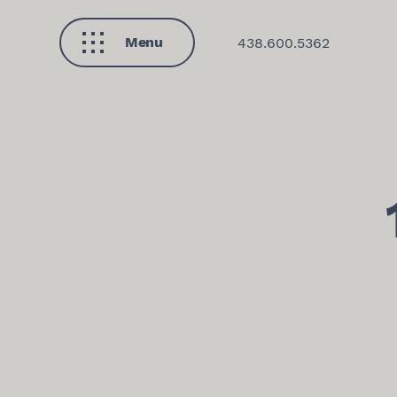
Menu
438.600.5362
Fermer