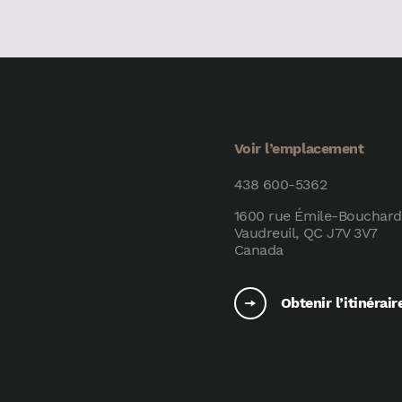
Voir l’emplacement
438 600-5362
1600 rue Émile-Bouchard
Vaudreuil, QC J7V 3V7
Canada
Obtenir l’itinérair