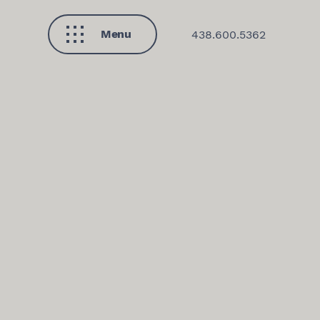
Menu
438.600.5362
Fermer