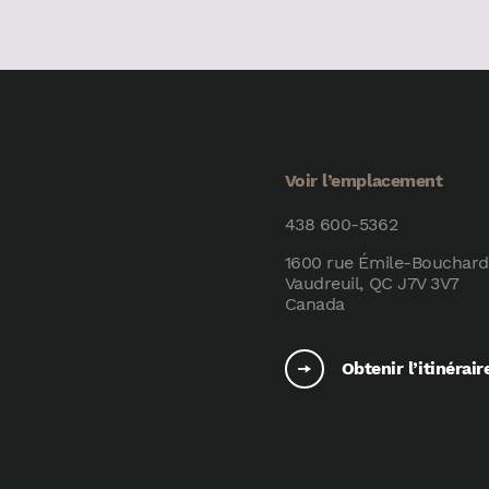
Voir l’emplacement
438 600-5362
1600 rue Émile-Bouchard
Vaudreuil, QC J7V 3V7
Canada
Obtenir l’itinérair