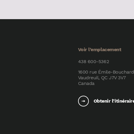
Voir l’emplacement
438 600-5362
1600 rue Émile-Bouchard
Vaudreuil, QC J7V 3V7
Canada
Obtenir l’itinérair