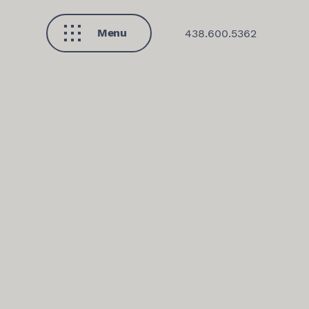
Menu
438.600.5362
Fermer