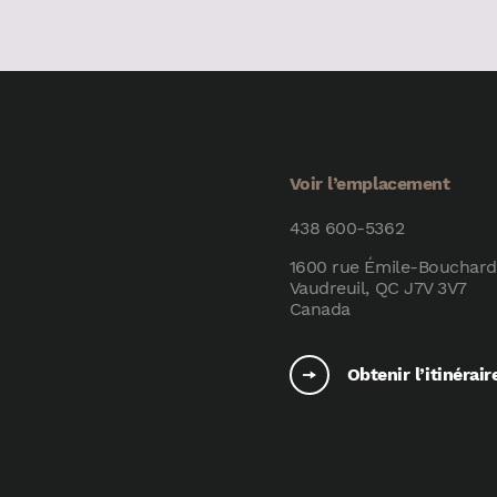
Voir l’emplacement
438 600-5362
1600 rue Émile-Bouchard
Vaudreuil, QC J7V 3V7
Canada
Obtenir l’itinérair