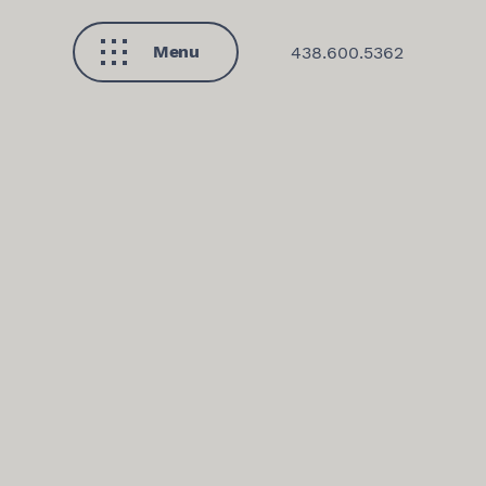
Menu
438.600.5362
Fermer