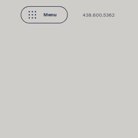
Menu
438.600.5362
Fermer