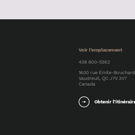
Voir l’emplacement
438 600-5362
1600 rue Émile-Bouchard
Vaudreuil, QC J7V 3V7
Canada
Obtenir l’itinérair