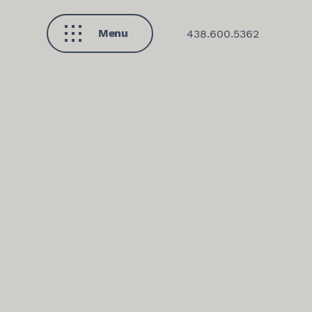
Menu
438.600.5362
Fermer