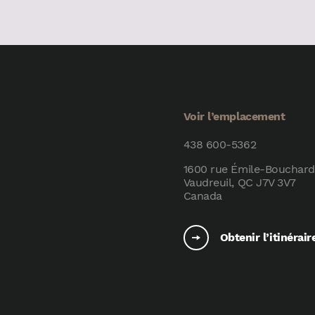
Voir l’emplacement
438 600-5362
1600 rue Émile-Bouchard
Vaudreuil, QC J7V 3V7
Canada
Obtenir l’itinérair