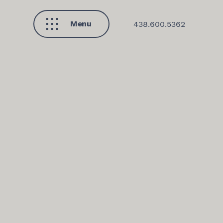
Menu
438.600.5362
Fermer