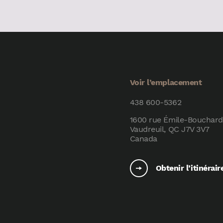
Voir l’emplacement
438 600-5362
1600 rue Émile-Bouchard
Vaudreuil, QC J7V 3V7
Canada
Obtenir l’itinérair