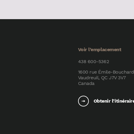
Voir l’emplacement
438 600-5362
1600 rue Émile-Bouchard
Vaudreuil, QC J7V 3V7
Canada
Obtenir l’itinérair