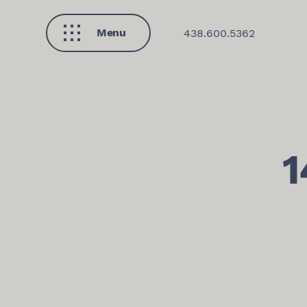
Menu
438.600.5362
Fermer
1