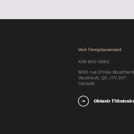
Voir l’emplacement
438 600-5362
1600 rue Émile-Bouchard
Vaudreuil, QC J7V 3V7
Canada
Obtenir l’itinérair