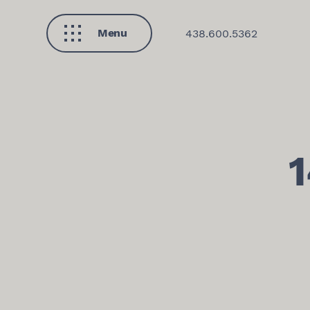
Menu
438.600.5362
Fermer