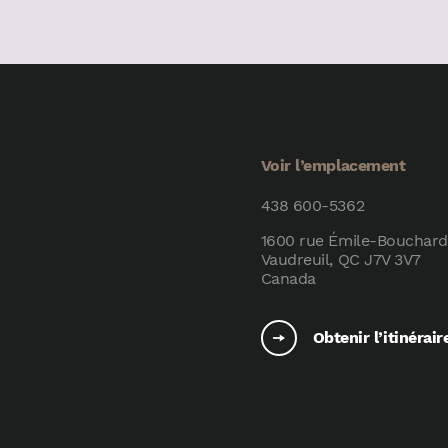
Voir l’emplacement
438 600-5362
1600 rue Émile-Bouchard
Vaudreuil, QC J7V 3V7
Canada
Obtenir l’itinérair