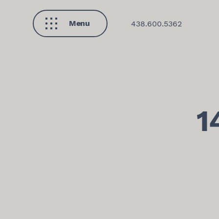
Menu
438.600.5362
Fermer
1