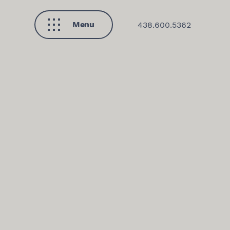
Menu
438.600.5362
Fermer