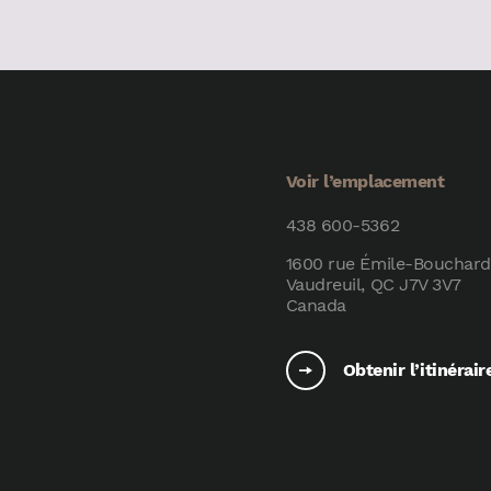
Voir l’emplacement
438 600-5362
1600 rue Émile-Bouchard
Vaudreuil, QC J7V 3V7
Canada
Obtenir l’itinérair