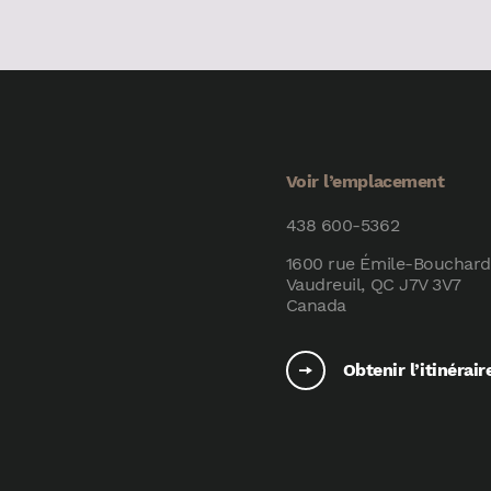
Voir l’emplacement
438 600-5362
1600 rue Émile-Bouchard
Vaudreuil, QC J7V 3V7
Canada
Obtenir l’itinérair