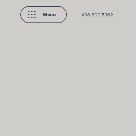
Menu
438.600.5362
Fermer