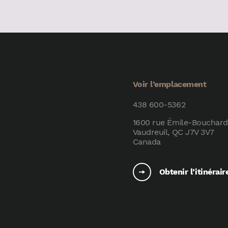
Voir l’emplacement
438 600-5362
1600 rue Émile-Bouchard
Vaudreuil, QC J7V 3V7
Canada
Obtenir l’itinérair