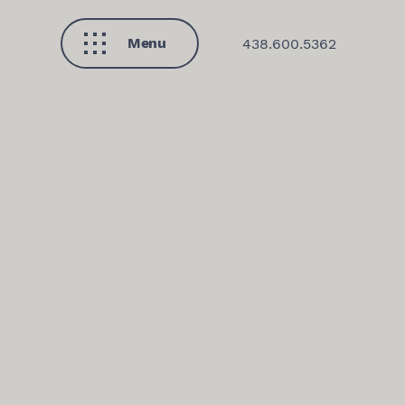
Menu
438.600.5362
Fermer