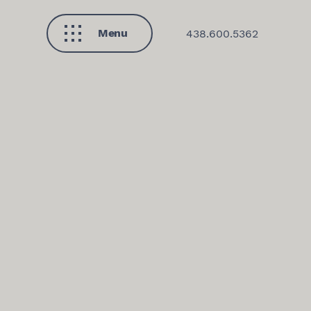
Menu
438.600.5362
Fermer