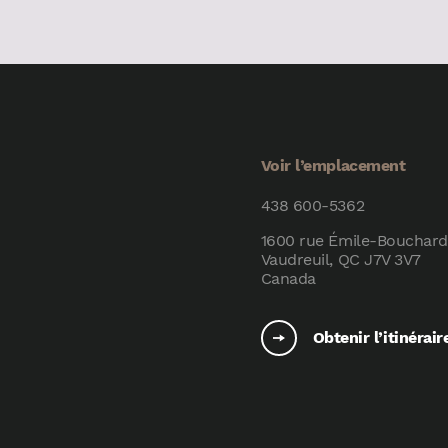
Voir l’emplacement
438 600-5362
1600 rue Émile-Bouchard
Vaudreuil, QC J7V 3V7
Canada
Obtenir l’itinérair