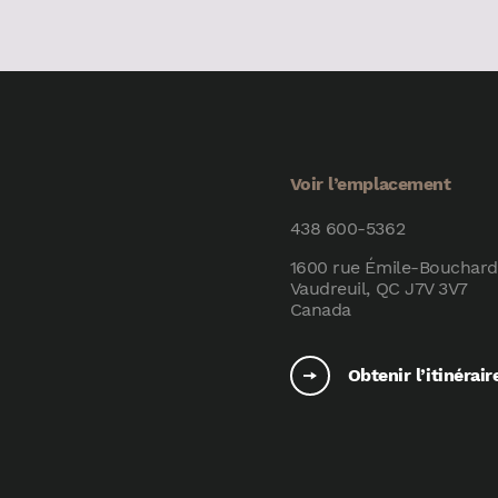
Voir l’emplacement
438 600-5362
1600 rue Émile-Bouchard
Vaudreuil, QC J7V 3V7
Canada
Obtenir l’itinérair