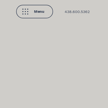
Menu
438.600.5362
Fermer