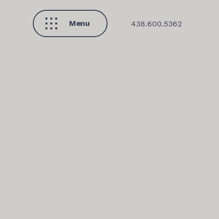
Menu
438.600.5362
Fermer