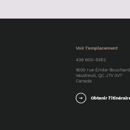
Voir l’emplacement
438 600-5362
1600 rue Émile-Bouchard
Vaudreuil, QC J7V 3V7
Canada
Obtenir l’itinérair