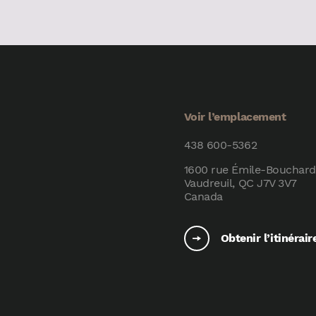
Voir l’emplacement
438 600-5362
1600 rue Émile-Bouchard
Vaudreuil, QC J7V 3V7
Canada
Obtenir l’itinérair