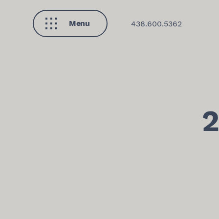
Menu
438.600.5362
Fermer
2