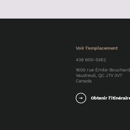
Voir l’emplacement
438 600-5362
1600 rue Émile-Bouchard
Vaudreuil, QC J7V 3V7
Canada
Obtenir l’itinérair