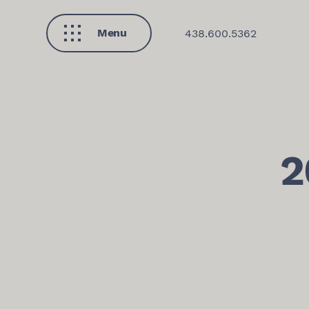
Menu
438.600.5362
Fermer
2