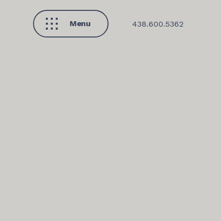
Menu
438.600.5362
Fermer