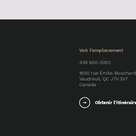
Voir l’emplacement
438 600-5362
1600 rue Émile-Bouchard
Vaudreuil, QC J7V 3V7
Canada
Obtenir l’itinérair