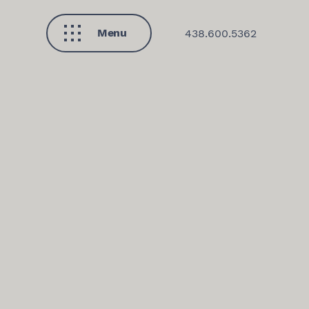
Menu
438.600.5362
Fermer