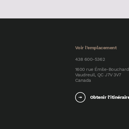
Voir l’emplacement
438 600-5362
1600 rue Émile-Bouchard
Vaudreuil, QC J7V 3V7
Canada
Obtenir l’itinérair