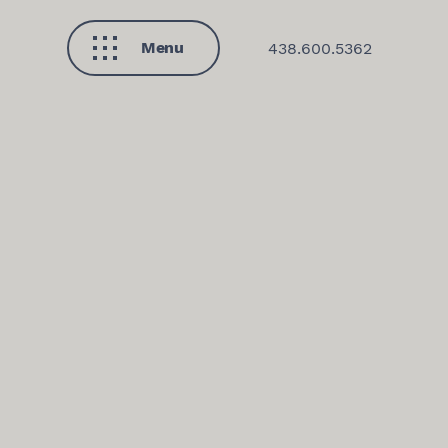
Menu
438.600.5362
Fermer