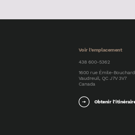
Voir l’emplacement
438 600-5362
1600 rue Émile-Bouchard
Vaudreuil, QC J7V 3V7
Canada
Obtenir l’itinérair