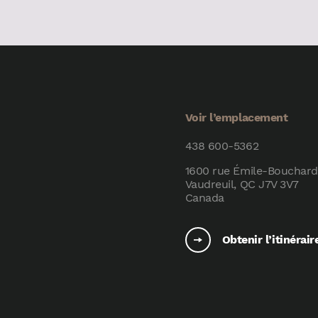
Voir l’emplacement
438 600-5362
1600 rue Émile-Bouchard
Vaudreuil, QC J7V 3V7
Canada
Obtenir l’itinérair