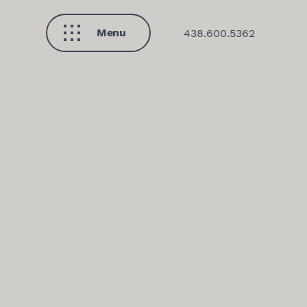
Menu
438.600.5362
Fermer