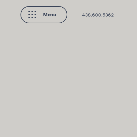
Menu
438.600.5362
Fermer