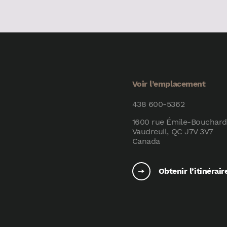
Voir l’emplacement
438 600-5362
1600 rue Émile-Bouchard
Vaudreuil, QC J7V 3V7
Canada
Obtenir l’itinérair