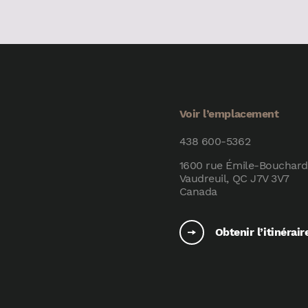
Voir l’emplacement
438 600-5362
1600 rue Émile-Bouchard
Vaudreuil, QC J7V 3V7
Canada
Obtenir l’itinérair