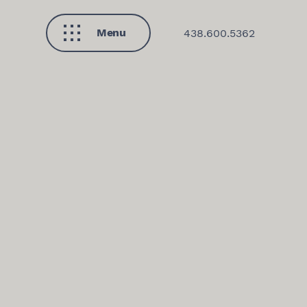
Menu
438.600.5362
Fermer